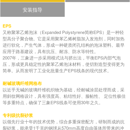
安装指导
EPS
又称聚苯乙烯泡沫（Expanded Polystyrene简称EPS）是一种轻
型高分子聚合物。它是采用聚苯乙烯树脂加入发泡剂，同时加热
进行软化，产生气体，形成一种硬质闭孔结构的泡沫塑料。最早
应用于路基建设，具有抗压、耐冻、防水等特性。
2007年，三象进一步采用模式法与挤出法，平衡EPS内部气泡
压，形成更具稳定性的聚苯乙烯泡沫材料，使切割造型变得更为
简单。从而发明了工业化批量生产EPS线条的现代技术。
耐碱玻璃纤维网格布
以近乎无碱的玻璃纤维机织物为基础，经耐碱涂层处理而成，采
用斜纹网格设计，具有强度高、粘结性好、服帖性、 定位性极佳
等多重特点，确保了三象EPS线条可使用30年之久。
专利级抗裂砂浆
以领先行业十年的技术优势，综合多重保密配方，研制而成的抗
裂砂浆，能承受1千克的钢球从570mm高度自由落体所带来的冲